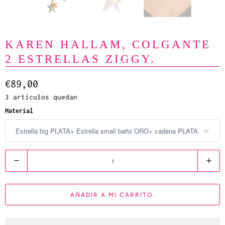
KAREN HALLAM, COLGANTE
2 ESTRELLAS ZIGGY.
€89,00
3 artículos quedan
Material
C
a
n
AÑADIR A MI CARRITO.
t
i
d