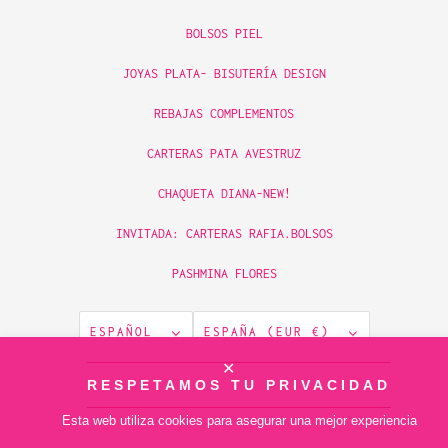
BOLSOS PIEL
JOYAS PLATA- BISUTERÍA DESIGN
REBAJAS COMPLEMENTOS
CARTERAS PATA AVESTRUZ
CHAQUETA DIANA-NEW!
INVITADA: CARTERAS RAFIA.BOLSOS
PASHMINA FLORES
ESPAÑOL
ESPAÑA (EUR €)
✕
© 2026
RESPETAMOS TU PRIVACIDAD
piamontemadrid
.
Tecnología de Shopify
Esta web utiliza cookies para asegurar una mejor experiencia