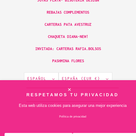
JOYAS PLATA- BISUTERÍA DESIGN
REBAJAS COMPLEMENTOS
CARTERAS PATA AVESTRUZ
CHAQUETA DIANA-NEW!
INVITADA: CARTERAS RAFIA.BOLSOS
PASHMINA FLORES
ESPAÑOL
ESPAÑA (EUR €)
✕
© 2026
RESPETAMOS TU PRIVACIDAD
piamontemadrid
.
Tecnología de Shopify
Esta web utiliza cookies para asegurar una mejor experiencia
Política de privacidad