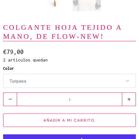
COLGANTE HOJA TEJIDO A
MANO, DE FLOW-NEW!
€79,00
2 artículos quedan
Color
C
a
n
AÑADIR A MI CARRITO.
t
i
d