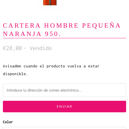
CARTERA HOMBRE PEQUEÑA
NARANJA 950.
€28,00
- Vendido
Avísadme cuando el producto vuelva a estar
N
disponible.
o
t
i
f
í
c
a
Color
m