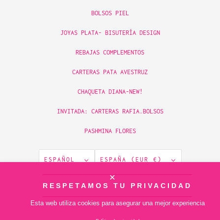
BOLSOS PIEL
JOYAS PLATA- BISUTERÍA DESIGN
REBAJAS COMPLEMENTOS
CARTERAS PATA AVESTRUZ
CHAQUETA DIANA-NEW!
INVITADA: CARTERAS RAFIA.BOLSOS
PASHMINA FLORES
ESPAÑOL
ESPAÑA (EUR €)
✕
© 2026
RESPETAMOS TU PRIVACIDAD
piamontemadrid
.
Tecnología de Shopify
Esta web utiliza cookies para asegurar una mejor experiencia