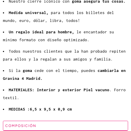
Nuestro cierre icónico con
goma asegura tus cosas.
o
e
Medida universal,
para todos los billetes del
s
mundo, euro, dólar, libra, todos!
t
Un regalo ideal para hombre,
le encantador su
é
mínimo formato con diseño optimizado.
d
i
Todos nuestros clientes que la han probado repiten
s
para ellos y la regalan a sus amigos y familia.
p
Si la
goma
cede con el tiempo, puedes
cambiarla en
o
Gravina 4 Madrid.
n
i
MATERIALES: Interior y exterior Piel vacuno
. Forro
b
textil.
l
MEDIDAS :6,5 x 9,5 x 0,9 cm
e
:
COMPOSICIÓN