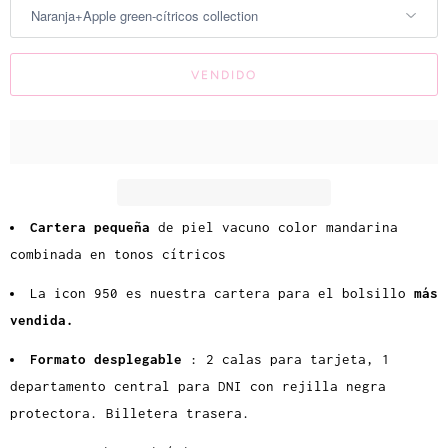
e
c
VENDIDO
u
a
n
d
o
e
Cartera pequeña
de piel vacuno color mandarina
l
combinada en tonos cítricos
p
La icon 950 es nuestra cartera para el bolsillo
más
r
vendida.
o
d
Formato desplegable
: 2 calas para tarjeta, 1
u
departamento central para DNI con rejilla negra
c
protectora. Billetera trasera.
t