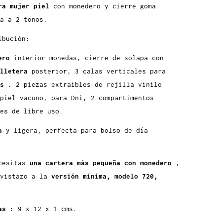
ra mujer piel
con monedero y cierre goma
a a 2 tonos.
ibución:
ero
interior monedas, cierre de solapa con
lletera
posterior, 3 calas verticales para
s
. 2 piezas extraibles de rejilla vinilo
piel vacuno, para Dni, 2 compartimentos
es de libre uso.
da
y ligera, perfecta para bolso de día
cesitas
una cartera más pequeña con monedero
,
 vistazo a la
versión mínima, modelo 720,
as
: 9 x 12 x 1 cms.