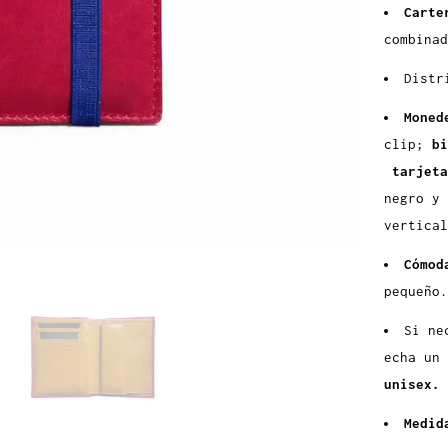
Carte
d
combin
ad
Distr
Moned
clip;
bi
tarjeta
negro y 
vertical
Cómo
pequeño.
Si ne
echa un
unisex.
Medid