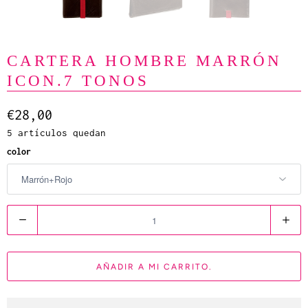
CARTERA HOMBRE MARRÓN
ICON.7 TONOS
€28,00
5 artículos quedan
color
C
a
n
AÑADIR A MI CARRITO.
t
i
d