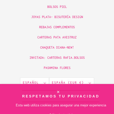
BOLSOS PIEL
JOYAS PLATA- BISUTERÍA DESIGN
REBAJAS COMPLEMENTOS
CARTERAS PATA AVESTRUZ
CHAQUETA DIANA-NEW!
INVITADA: CARTERAS RAFIA.BOLSOS
PASHMINA FLORES
ESPAÑOL
ESPAÑA (EUR €)
✕
© 2026
RESPETAMOS TU PRIVACIDAD
piamontemadrid
.
Tecnología de Shopify
Esta web utiliza cookies para asegurar una mejor experiencia