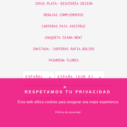
JOYAS PLATA- BISUTERÍA DESIGN
REBAJAS COMPLEMENTOS
CARTERAS PATA AVESTRUZ
CHAQUETA DIANA-NEW!
INVITADA: CARTERAS RAFIA.BOLSOS
PASHMINA FLORES
ESPAÑOL
ESPAÑA (EUR €)
✕
© 2026
RESPETAMOS TU PRIVACIDAD
piamontemadrid
.
Tecnología de Shopify
Esta web utiliza cookies para asegurar una mejor experiencia
Política de privacidad