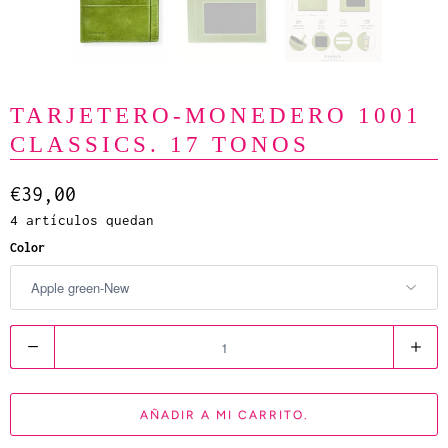
TARJETERO-MONEDERO 1001
CLASSICS. 17 TONOS
€39,00
4 artículos quedan
Color
C
a
n
AÑADIR A MI CARRITO.
t
i