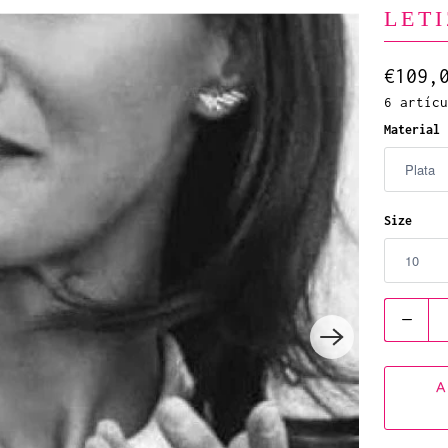
LETI
€109,
6 artícu
Material
Size
C
a
n
A
t
i
d