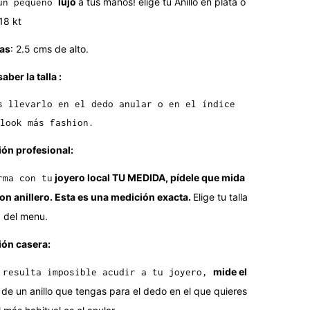
lujo
a tus manos!
elige tu Anillo en plata o
un pequeño
18 kt
as
: 2.5 cms de alto.
saber la talla :
s llevarlo en el dedo anular o en el índice
look más fashion.
ón profesional:
joyero local TU MEDIDA, pídele que mida
rma con tu
on anillero. Esta es una medición exacta.
Elige tu talla
a del menu.
ón casera:
mide el
 resulta imposible acudir a tu joyero,
de un anillo que tengas para el dedo en el que quieres