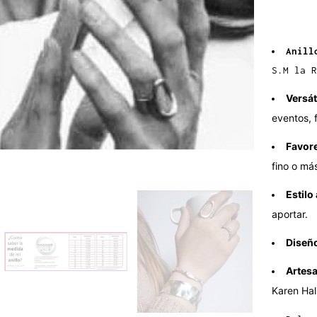
a
d
Anill
S.M la R
Versát
eventos, f
Favor
fino o má
Estilo
aportar.
Diseñ
Artesa
Karen Hal