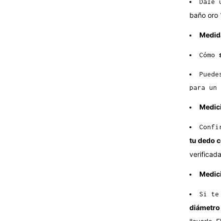
Dale 
baño oro 
Medid
Cómo
Puede
para un 
Medici
Confi
tu dedo c
verificad
Medici
Si te
diámetro