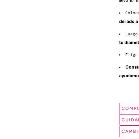
llevarlo. 
Colóc
de lado a
Luego
tu diámet
Elige
Consu
ayudamos
COMPO
CUIDA
CAMBI