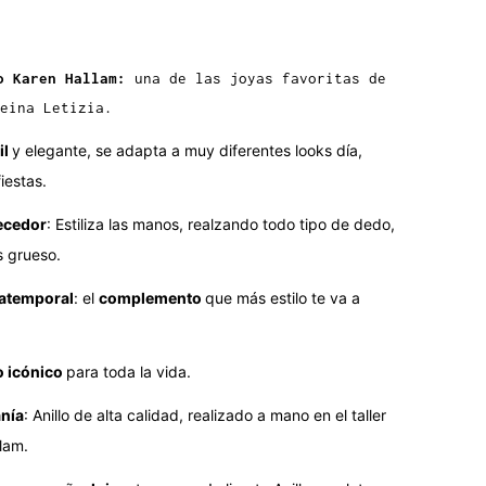
o
Karen Hallam:
una de las joyas favoritas de
eina Letizia.
il
y elegante, se adapta a muy diferentes looks día,
iestas.
ecedor
: Estiliza las manos, realzando todo tipo de dedo,
s grueso.
 atemporal
: el
complemento
que más estilo te va a
o icónico
para toda la vida.
nía
: Anillo de alta calidad, realizado a mano en el taller
lam.