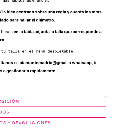
El más habitual es el anular.
bien centrado sobre una regla y cuenta los mms
alo
 lado para hallar el diámetro.
en la tabla adjunta la talla que corresponde a
 busca
ro.
 tu talla en el menú desplegable.
ltanos
en
piamontemadrid@gmail o whatsapp
,
te
 a gestionarla rápidamente.
SICIÓN
DOS
OS Y DEVOLUCIONES