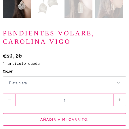
PENDIENTES VOLARE,
CAROLINA VIGO
€59,00
1 artículo queda
Color
C
a
n
AÑADIR A MI CARRITO.
t
i