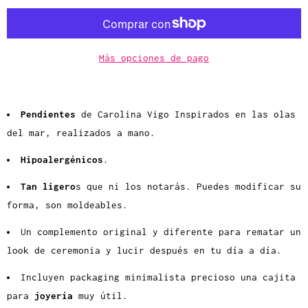
d
a
d
Más opciones de pago
Pendientes
de Carolina Vigo
Inspirados en las olas
del mar,
realizados a mano.
Hipoalergénicos
.
Tan ligero
s que ni los notarás. Puedes modificar su
forma, son moldeables.
Un complemento original y diferente para rematar un
look de ceremonia y lucir después en tu día a día.
Incluyen packaging minimalista precioso una cajita
para
joyería
muy útil.