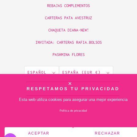
REBAJAS COMPLEMENTOS
CARTERAS PATA AVESTRUZ
CHAQUETA DIANA-NEW!
INVITADA: CARTERAS RAFIA.BOLSOS
PASHMINA FLORES
ESPAÑOL
ESPAÑA (EUR €)
✕
© 2026
RESPETAMOS TU PRIVACIDAD
piamontemadrid
.
Tecnología de Shopify
Esta web utiliza cookies para asegurar una mejor experiencia
Política de privacidad
ACEPTAR
RECHAZAR