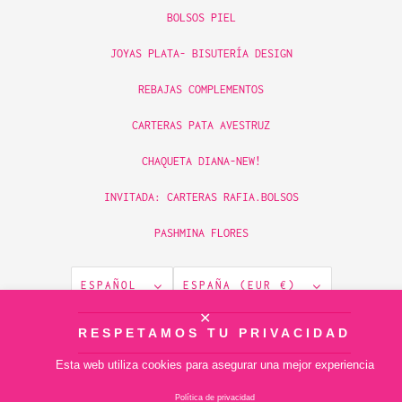
BOLSOS PIEL
JOYAS PLATA- BISUTERÍA DESIGN
REBAJAS COMPLEMENTOS
CARTERAS PATA AVESTRUZ
CHAQUETA DIANA-NEW!
INVITADA: CARTERAS RAFIA.BOLSOS
PASHMINA FLORES
ESPAÑOL
ESPAÑA (EUR €)
✕
© 2026
RESPETAMOS TU PRIVACIDAD
piamontemadrid
.
Tecnología de Shopify
Esta web utiliza cookies para asegurar una mejor experiencia
Política de privacidad