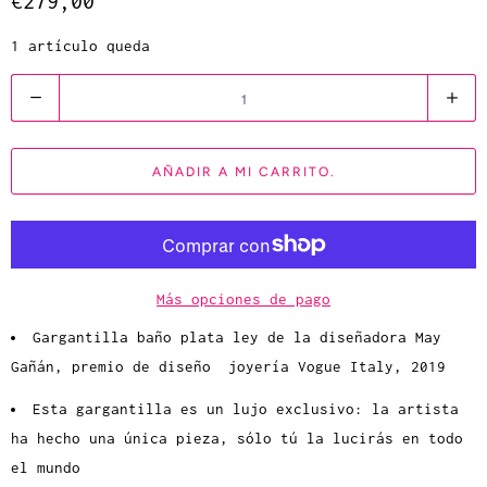
€279,00
1 artículo queda
C
a
n
AÑADIR A MI CARRITO.
t
i
d
a
d
Más opciones de pago
Gargantilla baño plata ley de la diseñadora May
Gañán, premio de diseño joyería Vogue Italy, 2019
Esta gargantilla es un lujo exclusivo: la artista
ha hecho una única pieza, sólo tú la lucirás en todo
el mundo